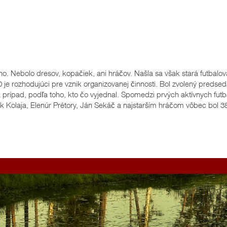
oho. Nebolo dresov, kopačiek, ani hráčov. Našla sa však stará futbalov
je rozhodujúci pre vznik organizovanej činnosti. Bol zvolený predseda,
na prípad, podľa toho, kto čo vyjednal. Spomedzi prvých aktívnych fut
ek Kolaja, Elenúr Prétory, Ján Sekáč a najstarším hráčom vôbec bol 38