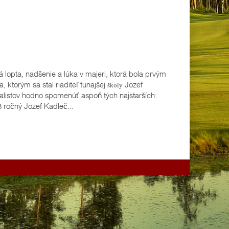
á lopta, nadšenie a lúka v majeri, ktorá bola prvým
 ktorým sa stal riaditeľ tunajšej
Jozef
školy
balistov hodno spomenúť aspoň tých najstarších:
 ročný Jozef Kadleč...