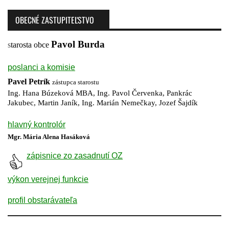
OBECNÉ ZASTUPITEĽSTVO
Pavol Burda
s
tarosta obce
poslanci a komisie
Pavel Petrík
zástupca starostu
Ing. Hana Búzeková MBA, Ing. Pavol Červenka, Pankrác
Jakubec, Martin Janík, Ing. Marián Nemečkay, Jozef Šajdík
hlavný kontrolór
Mgr. Mária Alena Hasáková
zápisnice zo zasadnutí OZ
výkon verejnej funkcie
profil obstarávateľa