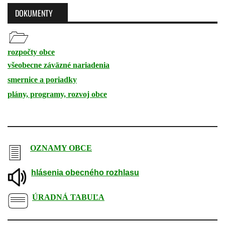
DOKUMENTY
rozpočty obce
všeobecne záväzné nariadenia
smernice a poriadky
plány, programy, rozvoj obce
-
OZNAMY OBCE
hlásenia obecného rozhlasu
ÚRADNÁ TABUĽA