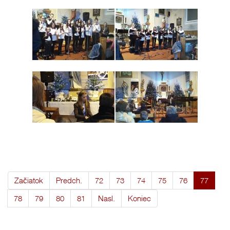
Začiatok
Predch.
72
73
74
75
76
77
78
79
80
81
Nasl.
Koniec